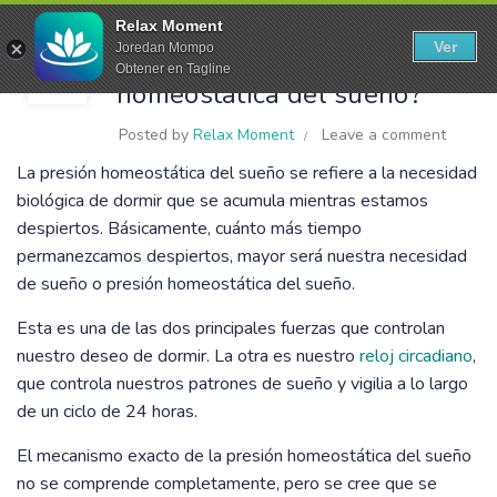
Blog
Relax Moment
Ver
Joredan Mompo
¿Qué es la presión
11
Obtener en Tagline
homeostática del sueño?
JUN
Posted by
Relax Moment
Leave a comment
La presión homeostática del sueño se refiere a la necesidad
biológica de dormir que se acumula mientras estamos
despiertos. Básicamente, cuánto más tiempo
permanezcamos despiertos, mayor será nuestra necesidad
de sueño o presión homeostática del sueño.
Esta es una de las dos principales fuerzas que controlan
nuestro deseo de dormir. La otra es nuestro
reloj circadiano
,
que controla nuestros patrones de sueño y vigilia a lo largo
de un ciclo de 24 horas.
El mecanismo exacto de la presión homeostática del sueño
no se comprende completamente, pero se cree que se