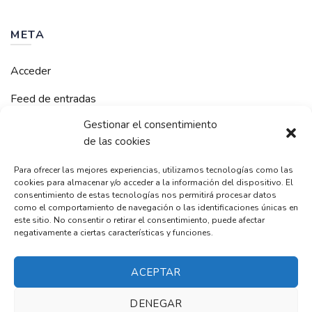
META
Acceder
Feed de entradas
Gestionar el consentimiento
Feed de comentarios
de las cookies
WordPress.org
Para ofrecer las mejores experiencias, utilizamos tecnologías como las
cookies para almacenar y/o acceder a la información del dispositivo. El
consentimiento de estas tecnologías nos permitirá procesar datos
como el comportamiento de navegación o las identificaciones únicas en
este sitio. No consentir o retirar el consentimiento, puede afectar
RelaxMoment
negativamente a ciertas características y funciones.
ACEPTAR
© 2021 Todos los derechos reservados. Joredan Mompo S.L.
DENEGAR
Síguenos