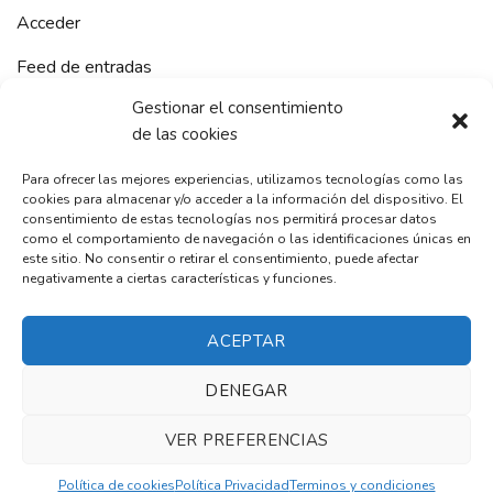
Acceder
Feed de entradas
Gestionar el consentimiento
Feed de comentarios
de las cookies
WordPress.org
Para ofrecer las mejores experiencias, utilizamos tecnologías como las
cookies para almacenar y/o acceder a la información del dispositivo. El
consentimiento de estas tecnologías nos permitirá procesar datos
como el comportamiento de navegación o las identificaciones únicas en
este sitio. No consentir o retirar el consentimiento, puede afectar
RelaxMoment
negativamente a ciertas características y funciones.
ACEPTAR
© 2021 Todos los derechos reservados. Joredan Mompo S.L.
DENEGAR
Síguenos
VER PREFERENCIAS
.
Política de privacidad
Términos y condiciones
Política de cookies
Política Privacidad
Terminos y condiciones