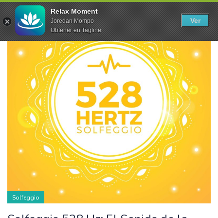
20
Relax Moment
Ver
Joredan Mompo
MAY
Obtener en Tagline
Solfeggio